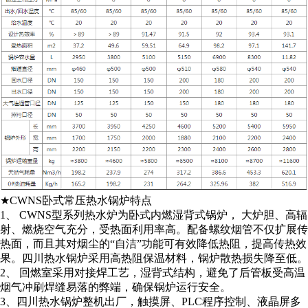
★CWNS卧式常压热水锅炉特点
1、 CWNS型系列热水炉为卧式内燃湿背式锅炉， 大炉胆、高辐
射、燃烧空气充分，受热面利用率高。配备螺纹烟管不仅扩展传
热面，而且其对烟尘的“自洁”功能可有效降低热阻，提高传热效
果。四川热水锅炉采用高热阻保温材料，锅炉散热损失降至低。
2、 回燃室采用对接焊工艺，湿背式结构，避免了后管板受高温
烟气冲刷焊缝易落的弊端，确保锅炉运行安全。
3、四川热水锅炉整机出厂，触摸屏、PLC程序控制、液晶屏多