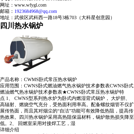
网址：www.wfygl.com
邮箱：
1923684968@qq.com
地址：武侯区武科西一路18号3栋703（大科星创意园）
四川热水锅炉
产品名称：CWMS卧式常压热水锅炉
应用范围：CWNS卧式燃油燃气热水锅炉技术参数表CWNS卧式
燃油燃气热水锅炉技术参数表★CWNS卧式常压热水锅炉特
点 1、 CWNS型系列热水炉为卧式内燃湿背式锅炉， 大炉胆、
高辐射、燃烧空气充分，受热面利用率高。配备螺纹烟管不仅扩
展传热面，而且其对烟尘的“自洁”功能可有效降低热阻，提高传
热效果。四川热水锅炉采用高热阻保温材料，锅炉散热损失降至
低。2、 回燃室采用对接焊工艺，湿
详细介绍